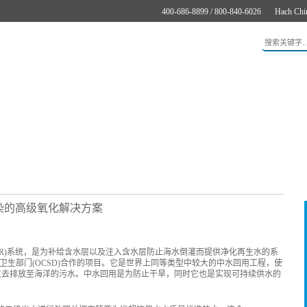
400-686-8899 / 800-840-6026
Hach Chi
应用
新闻与案例
服务支持
关于哈希
在线购买
染的高级氧化解决方案
WR)系统，是为补给含水层以及注入含水层防止海水倒灌而提供净化再生水的系
境卫生部门(OCSD)合作的项目。它是世界上同等类型中较大的中水回用工程，使
过去排放至海洋的污水。中水回用是为防止干旱，同时它也是实现可持续供水的