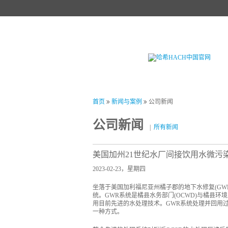
首页
产品中心
试剂中心
行业
首页
新闻与案例
公司新闻
公司新闻
|
所有新闻
美国加州21世纪水厂间接饮用水微污
2023-02-23，星期四
坐落于美国加利福尼亚州橘子郡的地下水修复(G
统。GWR系统是橘县水务部门(OCWD)与橘县环
用目前先进的水处理技术。GWR系统处理并回用
一种方式。