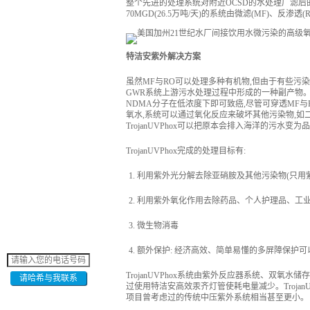
整个先进的处理系统对附近OCSD的水处理厂滤
70MGD(26.5万吨/天)的系统由微滤(MF)、反渗透(
特洁安紫外解决方案
虽然MF与RO可以处理多种有机物,但由于有些污染
GWR系统上游污水处理过程中形成的一种副产物
NDMA分子在低浓度下即可致癌,尽管可穿透MF与R
氧水,系统可以通过氧化反应来破坏其他污染物,如
TrojanUVPhox可以把原本会排入海洋的污水变
TrojanUVPhox完成的处理目标有:
利用紫外光分解去除亚硝胺及其他污染物(只用紫
利用紫外氧化作用去除药品、个人护理品、工业
微生物消毒
额外保护: 经济高效、简单易懂的多屏障保护
TrojanUVPhox系统由紫外反应器系统、双氧水储存
请哈希与我联系
过使用特洁安高效汞齐灯管使耗电量减少。Troja
项目曾考虑过的传统中压紫外系统相当甚至更小。