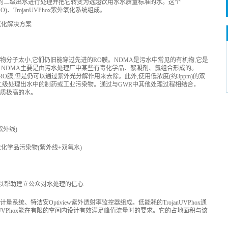
后的二级出水进行处理并把它转变为远超饮用水水质量标准的水。这个
RO)、TrojanUVPhox紫外氧化系统组成。
物分子太小,它们仍旧能穿过先进的RO膜。NDMA是污水中常见的有机物,它是
。NDMA主要是由污水处理厂中某些有毒化学品、絮凝剂、氯组合形成的。
O膜,但是仍可以通过紫外光分解作用来去除。此外,使用低浓度(约3ppm)的双
二级处理出水中的制药或工业污染物。通过与GWR中其他处理过程相结合，
为品质极高的水。
外线)
化学品污染物(紫外线+双氧水)
可以帮助建立公众对水处理的信心
计量系统、特洁安Optiview紫外透射率监控器组成。低能耗的TrojanUVPhox通
nUVPhox能在有限的空间内设计有效满足峰值流量时的要求。它的占地面积与该