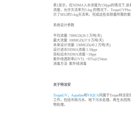
表1显示，在NDMA入水浓度为150ppt的情况下,
浓度，允许灭活率为5-log 的情况下，TrojanUV
示了MS2的5-log灭活率。完成这些去除量所需的
系统设计参数
平均流量: 70MGD(26.5 万吨/天)
最大流量: 100MGD(37.9 万吨/天)
未来设计流量: 130MGD(49.2 万吨/天)
设计进水NDMA浓度:1-50ppt
目标出水NDMA浓度:<10ppt
紫外线透射率(UVT): >95%@254nm
消毒方法: 紫外线消毒
关于特洁安
TrojanUV
，
Aquafine
和
VIQUA
同属于Trojan
工作，包括市政污水、地下污水处理、再生水回用
物处理。