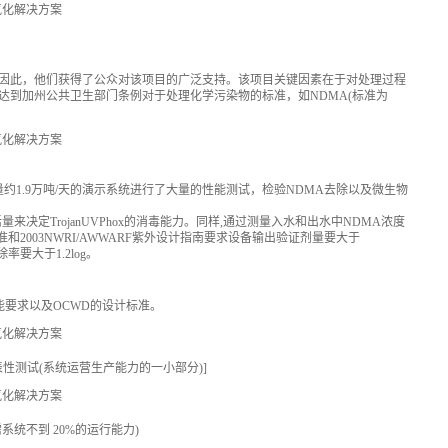
因此，他们获得了公众对该项目的广泛支持。该项目关键因素在于对处理过程
达到加州公共卫生部门条例对于处理化学污染物的标准，如NDMA(标准为
对流量约1.9万吨/天的演示系统进行了大量的性能测试，检验NDMA去除以及微生物
决定TrojanUVPhox的消毒能力。同样,通过测量入水和出水中NDMA浓度
和2003NWRI/AWWARF紫外设计指南要求设备输出验证剂量要大于
除率要大于1.2log。
的性能要求以及OCWD的设计标准。
代表性测试(系统运营生产能力的一小部分)]
系统不到 20%的运行能力)