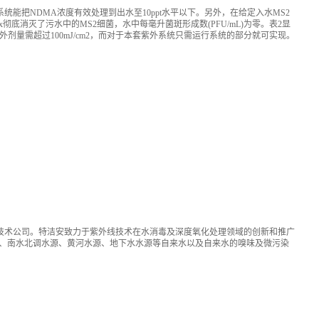
该系统能把NDMA浓度有效处理到出水至10ppt水平以下。另外，在给定入水MS2
Phox彻底消灭了污水中的MS2细菌，水中每毫升菌斑形成数(PFU/mL)为零。表2显
紫外剂量需超过100mJ/cm2，而对于本套紫外系统只需运行系统的部分就可实现。
特洁安技术公司。特洁安致力于紫外线技术在水消毒及深度氧化处理领域的创新和推广
、南水北调水源、黄河水源、地下水水源等自来水以及自来水的嗅味及微污染