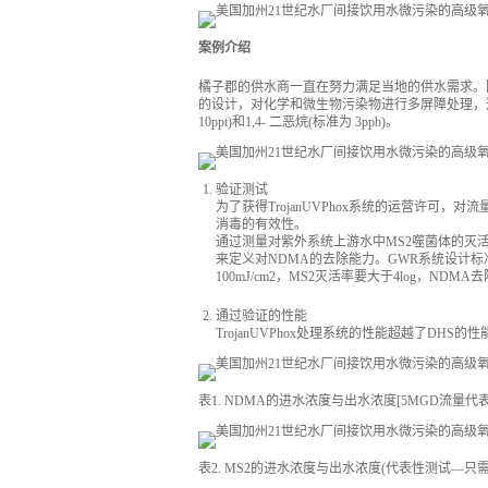
案例介绍
橘子郡的供水商一直在努力满足当地的供水需求。
的设计，对化学和微生物污染物进行多屏障处理，
10ppt)和1,4- 二恶烷(标准为 3ppb)。
验证测试
为了获得TrojanUVPhox系统的运营许可，
消毒的有效性。
通过测量对紫外系统上游水中MS2噬菌体的灭活量来
来定义对NDMA的去除能力。GWR系统设计标准
100mJ/cm2，MS2灭活率要大于4log，NDMA去
通过验证的性能
TrojanUVPhox处理系统的性能超越了DHS
表1. NDMA的进水浓度与出水浓度[5MGD流量
表2. MS2的进水浓度与出水浓度(代表性测试—只需