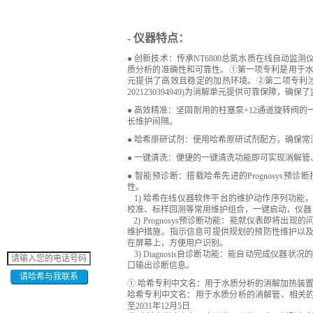
- 仪器特点：
● 创新技术：传承NT6800总氮水质在线自动
质分析的准确性和可靠性。①第一项专利是用于水质分析
元提供了高效且稳定的加热环境。②第二项专利
2021230394949)为消解单元提供可靠保障，确
● 高效精准：坚固耐用的柱塞泵+12通道旋转阀
长维护间隔。
● 哈希原研试剂：使用哈希原研试剂配方，确保
● 一键清洗：便捷的一键清洗功能即可实现消解
● 智能预诊断：搭载哈希先进的Prognosys预诊
性。
1) 哈希在线仪器软件平台的维护动作序列功能
校准、标样回测等常用维护组合，一键启动，仪器
2) Prognosys预诊断功能：能就仪表即将
维护措施。指示信息可提供规划的预防性维护以
在屏幕上，方便用户识别。
3) Diagnosis自诊断功能：能自动完成仪
口输出诊断信息。
请哈希与我联系
① 哈希专利中文名：用于水质分析的消解加热装置。实用新
哈希专利中文名：用于水质分析的消解管、相关的加热装
至2031年12月5日