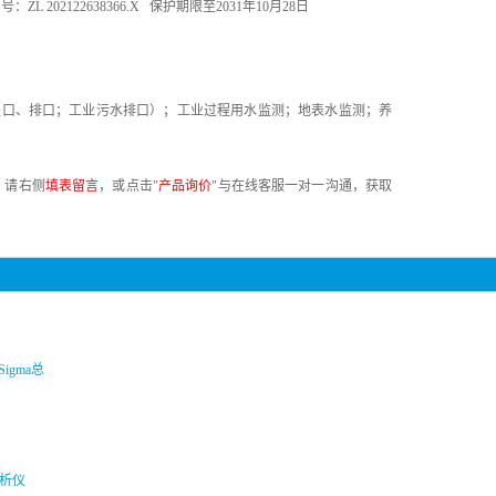
202122638366.X 保护期限至2031年10月28日
进口、排口；工业污水排口）；工业过程用水监测；地表水监测；养
，请右侧
填表留言
，或点击"
产品询价
"与在线客服一对一沟通，获取