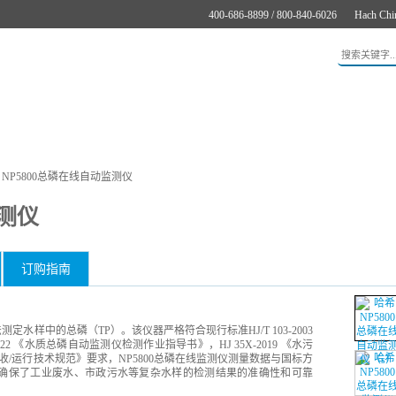
400-686-8899 / 800-840-6026
Hach Chi
应用
新闻与案例
服务支持
关于哈希
在线购买
NP5800总磷在线自动监测仪
监测仪
订购指南
定水样中的总磷（TP）。该仪器严格符合现行标准HJ/T 103-2003
22 《水质总磷自动监测仪检测作业指导书》，HJ 35X-2019 《水污
/验收/运行技术规范》要求，NP5800总磷在线监测仪测量数据与国标方
性好，确保了工业废水、市政污水等复杂水样的检测结果的准确性和可靠