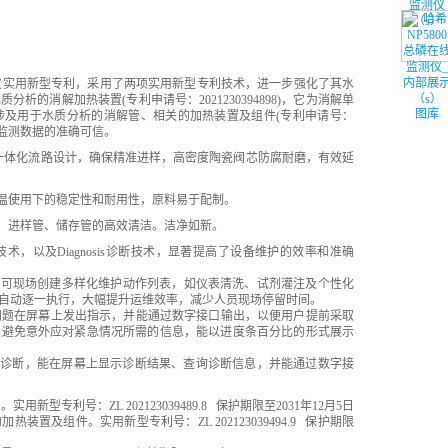
监测仪实用新型专利，采用了两项实用新型专利技术，进一步强化了其水
的消解加热装置(专利申请号：2021230394898)，它为消解单
图库
涉及用于水质分析的消解管、相关的加热装置及组件(专利申请号：
保了监测数据的准确可信。
的一体化流路设计，确保精准进样，高密度陶瓷阀芯防腐耐磨，有效延
常温使用下的稳定性和耐用性，原料易于配制。
管、进样管、储存管的高效清洁。洁净如新。
断技术，以及Diagnosis诊断技术，显著提高了设备维护的效率和准确
，可现场创建多样化维护动作列表，如仪表清洗、试剂灌注及个性化
自动逐一执行，大幅提升运维效率，减少人员现场停留时间。
出现的问题在屏幕上发出指示，并能通过数字接口输出，以便用户提前采取
及避免意外应对紧急情况所需的信息，能以进度条百分比的形式展示
器状况的诊断，能在屏幕上显示诊断结果、查询诊断信息，并能通过数字接
型专利号：ZL 202123039489.8 保护期限至2031年12月5日
置及组件。实用新型专利号：ZL 202123039494.9 保护期限