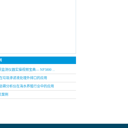
例
监测仪器实操视频宝典— NP5800 ...
00在垃圾渗滤液处理外排口的应用
00总磷分析仪在海水养殖行业中的应用
关案例