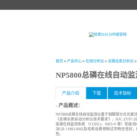
首页
产品中心
试剂中心
行业
首页
产品中心
在线分析仪
总磷总氮分析仪
NP5800总磷在线自动
产品介绍
下载
技术指标
- 产品概述：
NP5800总磷在线自动监测仪基于钼酸铵分光光度法测
《总磷水质自动分析仪技术要求》，HJC-ZY97-20
染源在线监测系统 （CODCr、NH3-N 等）安装
法GB 11893-89以及哈希总磷预制试剂吻合
性。