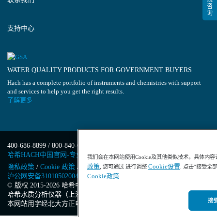
支持中心
WATER QUALITY PRODUCTS FOR GOVERNMENT BUYERS
Hach has a complete portfolio of instruments and chemistries with support
and services to help you get the right results.
了解更多
400-686-8899 / 800-840-6026
哈希HACH中国官网-专业水质分析仪器
我们会在本网站使用Cookie及其他类似技术，具体内
政策
Cookie设置
隐私政策
/
Cookie 政策
/
Cookie 设置
/
沪ICP备13034148号-4
/
, 您可通过 进行调整
. 点击“接受全
沪公网安备31010502004971号
/
沪(浦)应急管危经许[2023]201871
Cookie政策
.
© 版权 2015-2026 哈希中国版权所有
/
哈希水质分析仪器（上海）有限公司
/
接受
本网站用字经北大方正电子有限公司授权许可