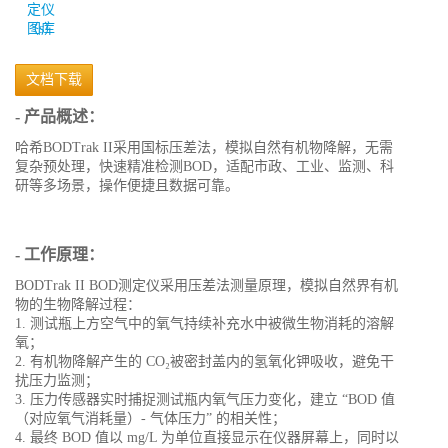
图库
文档下载
- 产品概述：
哈希BODTrak II采用国标压差法，模拟自然有机物降解，无需
复杂预处理，快速精准检测BOD，适配市政、工业、监测、科
研等多场景，操作便捷且数据可靠。
- 工作原理：
BODTrak II BOD测定仪采用压差法测量原理，模拟自然界有机
物的生物降解过程：
1. 测试瓶上方空气中的氧气持续补充水中被微生物消耗的溶解
氧；
2. 有机物降解产生的 CO₂被密封盖内的氢氧化钾吸收，避免干
扰压力监测；
3. 压力传感器实时捕捉测试瓶内氧气压力变化，建立 “BOD 值
（对应氧气消耗量）- 气体压力” 的相关性；
4. 最终 BOD 值以 mg/L 为单位直接显示在仪器屏幕上，同时以