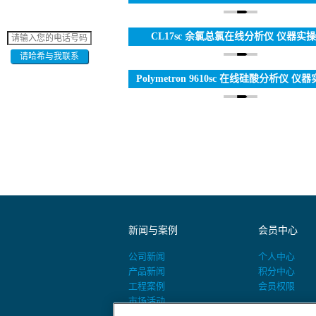
“走出去”——仪器信息网访伟励拓集团大
裁兼哈希大中华区副总裁总经理秦晓
CL17sc 余氯总氯在线分析仪 仪器实
请哈希与我联系
Polymetron 9610sc 在线硅酸分析仪 
新闻与案例
会员中心
公司新闻
个人中心
产品新闻
积分中心
工程案例
会员权限
市场活动
活动预告