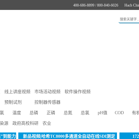
400-686-8899 / 800-840-6026
Hach Chi
应用
新闻与案例
服务支持
关于哈希
在线购买
频
线上讲座视频
市场活动视频
软件操作视频
预制试剂
控制器传感器
氯
温度
总磷
正磷
总氮
总氯
pH值
COD
有
染源
政府高校科研
农业
悬浮物浓度
生物毒性
污泥界面
COD
钠
Mn
”到能力
新品视频|哈希TC8000多通道全自动在线SDI测定
1