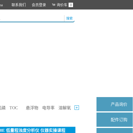
na
联系我们
会员登录
询价车
0
搜索
产品询价
机磷
TOC
悬浮物
电导率
溶解氧
配件订购
720E 低量程浊度分析仪 仪器实操课程