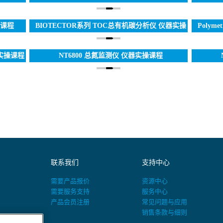
中华区总
仪-自动计时、换膜、预警，运维如此简单!
培
操课程
BIOTECTOR系列 TOC总有机碳分析仪 仪器实操
Polym
课程
仪器实操课程
NT6800 总氮监测仪 仪器实操课程
联系我们
支持中心
需要产品报价
资源中心
需要服务支持
服务中心
产品会员注册
常见问题与应用
销售条款与细则