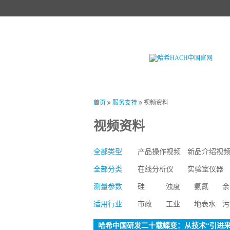
首页
产品中心
试剂中心
行业
首页
服务支持
视频资料
视频资料
全部类型
产品操作视频
新品介绍视
全部分类
在线分析仪
实验室仪器
测量参数
硅
浊度
氨氮
余
适用行业
市政
工业
地表水
污
多参数
BOD
水质重金属
哈希中国研发二十载蝶变：从技术“引进来