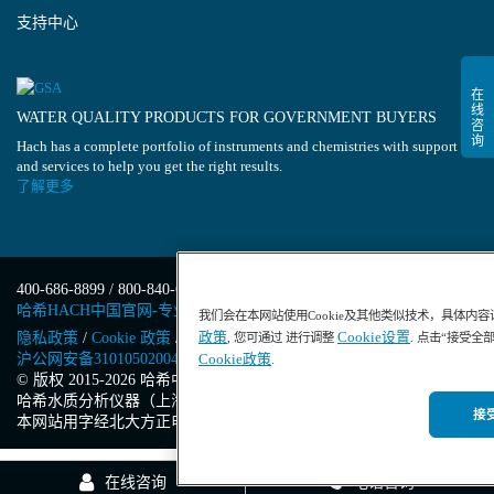
支持中心
WATER QUALITY PRODUCTS FOR GOVERNMENT BUYERS
Hach has a complete portfolio of instruments and chemistries with support
and services to help you get the right results.
了解更多
400-686-8899 / 800-840-6026
哈希HACH中国官网-专业水质分析仪器
我们会在本网站使用Cookie及其他类似技术，具体内
政策
Cookie设置
隐私政策
/
Cookie 政策
/
Cookie 设置
/
沪ICP备13034148号-4
/
, 您可通过 进行调整
. 点击“接受全
沪公网安备31010502004971号
/
沪(浦)应急管危经许[2023]201871
Cookie政策
.
© 版权 2015-2026 哈希中国版权所有
/
哈希水质分析仪器（上海）有限公司
/
接受
本网站用字经北大方正电子有限公司授权许可
在线咨询
电话咨询