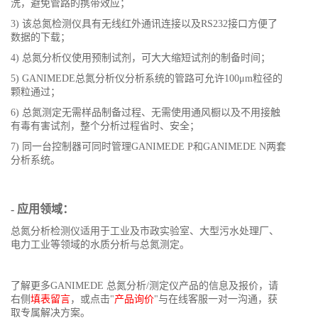
洗，避免管路的携带效应；
3) 该总氮检测仪具有无线红外通讯连接以及RS232接口方便了
数据的下载；
4) 总氮分析仪使用预制试剂，可大大缩短试剂的制备时间；
5) GANIMEDE总氮分析仪分析系统的管路可允许100μm粒径的
颗粒通过；
6) 总氮测定无需样品制备过程、无需使用通风橱以及不用接触
有毒有害试剂，整个分析过程省时、安全；
7) 同一台控制器可同时管理GANIMEDE P和GANIMEDE N两套
分析系统。
- 应用领域：
总氮分析检测仪适用于工业及市政实验室、大型污水处理厂、
电力工业等领域的水质分析与总氮测定。
了解更多GANIMEDE 总氮分析/测定仪产品的信息及报价，请
右侧
填表留言
，或点击"
产品询价
"与在线客服一对一沟通，获
取专属解决方案。