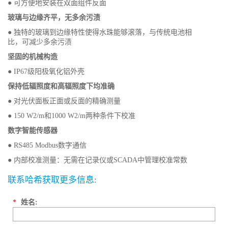
● 可方便地安装在双面组件反面
玻璃与边缘齐平，无多余污渍
● 独特的玻璃到边缘特性使得水珠能够滚落，与传统电池相
比，可减少多余污渍
坚固的机械构造
● IP67级阳极氧化铝外壳
保持低辐照度和高辐照度下均准确
● 对光伏面板正面或反面的精确测量
● 150 W2/m和1000 W2/m两种条件下校准
数字智能传感器
● RS485 Modbus数字通信
● 内部校准测量：无需在记录仪或SCADA中管理校准常数
联系哈希获取更多信息:
*
姓名: