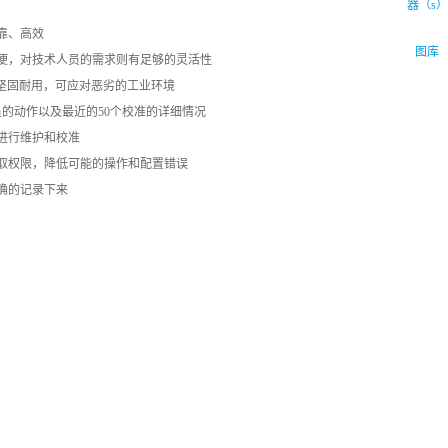
靠、高效
图库
方便，对技术人员的需求则有足够的灵活性
器坚固耐用，可应对恶劣的工业环境
作人员的动作以及最近的50个校准的详细情况
进行维护和校准
获取权限，降低可能的操作和配置错误
确的记录下来