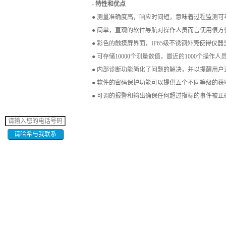
- 特性和优点
● 测量准确度高，响应时间短，意味着过程监测可
● 简单，直观的软件导航对操作人员而言使用很
● 彩色的触摸屏界面，IP65级不锈钢外壳使得仪
● 可存储10000个测量数值，最近的1000个操
● 内部诊断功能简化了问题的解决，并以提醒用户
● 软件的密码保护功能可以提供五个不同等级的
● 可调的报警和输出确保任何超过指标的事件被正
请哈希与我联系