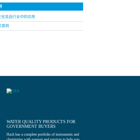
例
0在化妆品行业中的应用
关案例
WATER QUALITY PRODUCTS FOR
GOVERNMENT BUYERS
Hach has a complete portfolio of instruments and
chemistries with support and services to help you