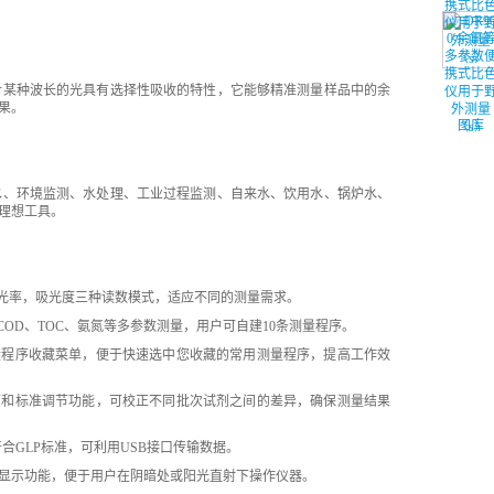
质对某种波长的光具有选择性吸收的特性，它能够精准测量样品中的余
果。
图库
污水、环境监测、水处理、工业过程监测、自来水、饮用水、锅炉水、
理想工具。
%透光率，吸光度三种读数模式，适应不同的测量需求。
COD、TOC、氨氮等多参数测量，用户可自建10条测量程序。
用测量程序收藏菜单，便于快速选中您收藏的常用测量程序，提高工作效
白调节和标准调节功能，可校正不同批次试剂之间的差异，确保测量结果
符合GLP标准，可利用USB接口传输数据。
背光显示功能，便于用户在阴暗处或阳光直射下操作仪器。