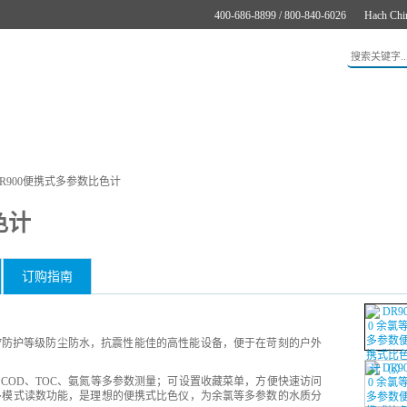
400-686-8899 / 800-840-6026
Hach Chi
应用
新闻与案例
服务支持
关于哈希
在线购买
R900便携式多参数比色计
色计
订购指南
P67防护等级防尘防水，抗震性能佳的高性能设备，便于在苛刻的户外
COD、TOC、氨氮等多参数测量；可设置收藏菜单，方便快速访问
供多模式读数功能，是理想的便携式比色仪，为余氯等多参数的水质分