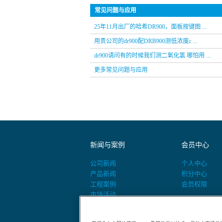
常见问题与应用
25年11月出厂的哈希DR900，面板按键图 ...
用贵公司的dr900配DRB900测低浓度c ...
dr900请问有的时候我们测二氧化氯 哪怕用 ...
更多常见问题与应用
新闻与案例
会员中心
公司新闻
个人中心
产品新闻
积分中心
工程案例
会员权限
市场活动
活动预告