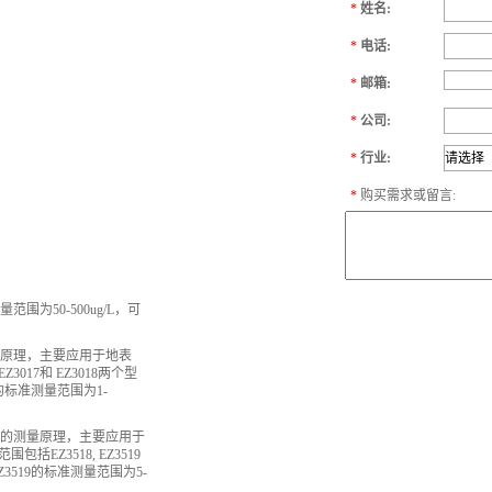
*
姓名:
*
电话:
*
邮箱:
*
公司:
*
行业:
*
购买需求或留言:
围为50-500ug/L，可
量原理，主要应用于地表
17和 EZ3018两个型
18的标准测量范围为1-
法的测量原理，主要应用于
Z3518, EZ3519
EZ3519的标准测量范围为5-