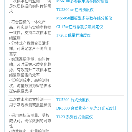
二次供水在线监测——满
MS6100多参数水质在线分析仪
足水质数据的实时传输需
TU5300 sc 在线浊度仪
求
MS5050面板型多参数在线分析仪
- 符合国标的一体化产
CL17sc在线总氯余氯测定仪
品，可实现与实验室数据
一致性，支持二次供水在
1720E 低量程浊度仪
线监测
- 分体式产品组合灵活多
样，可满足客户不同应用
需求
- 实现连续测量，实时传
输，及时掌握水质变化趋
势，有效提升二次供水在
线监测设备的效率
- 低检测成本，高检测频
次，海量数据为智慧供水
提供数据支撑
二次供水实验室检测——
TU5200 台式浊度仪
用于常规检测或批量检测
DR6000 台式紫外可见光分光光度计
- 采用国标法测量、受权
TL23 系列台式浊度仪
威认可，确保数据的可靠
性
- 精准稳定、批量检测简