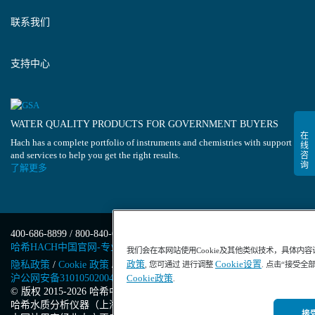
联系我们
支持中心
WATER QUALITY PRODUCTS FOR GOVERNMENT BUYERS
Hach has a complete portfolio of instruments and chemistries with support
and services to help you get the right results.
了解更多
400-686-8899 / 800-840-6026
哈希HACH中国官网-专业水质分析仪器
我们会在本网站使用Cookie及其他类似技术，具体内
政策
Cookie设置
隐私政策
/
Cookie 政策
/
Cookie 设置
/
沪ICP备13034148号-4
/
, 您可通过 进行调整
. 点击“接受全
沪公网安备31010502004971号
/
沪(浦)应急管危经许[2023]201871
Cookie政策
.
© 版权 2015-2026 哈希中国版权所有
/
哈希水质分析仪器（上海）有限公司
/
接受