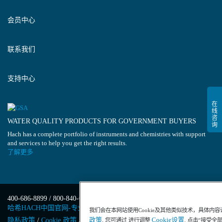
会员中心
联系我们
支持中心
WATER QUALITY PRODUCTS FOR GOVERNMENT BUYERS
Hach has a complete portfolio of instruments and chemistries with support
and services to help you get the right results.
了解更多
400-686-8899 / 800-840-6026
哈希HACH中国官网-专业水质分析仪器
我们会在本网站使用Cookie及其他类似技术，具体内
政策
Cookie设置
隐私政策
/
Cookie 政策
/
Cookie 设置
/
沪ICP备13034148号-4
/
, 您可通过 进行调整
. 点击“接受全