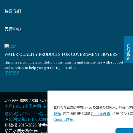
联系我们
支持中心
WATER QUALITY PRODUCTS FOR GOVERNMENT BUYERS
Hach has a complete portfolio of instruments and chemistries with support
and services to help you get the right results.
了解更多
400-686-8899 / 800-840-6026
哈希HACH中国官网-专业水质分析仪器
我们会在本网站使用Cookie及其他类似技术，具体内
政策
Cookie设置
隐私政策
/
Cookie 政策
/
Cookie 设置
/
沪ICP备13034148号-4
/
, 您可通过 进行调整
. 点击“接受全
沪公网安备31010502004971号
/
沪(浦)应急管危经许[2023]201871
Cookie政策
.
© 版权 2015-2026 哈希中国版权所有
/
哈希水质分析仪器（上海）有限公司
/