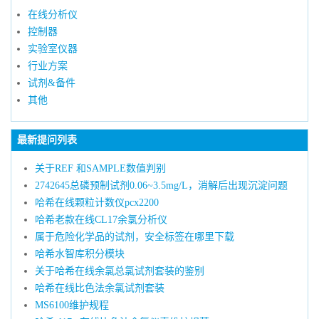
在线分析仪
控制器
实验室仪器
行业方案
试剂&备件
其他
最新提问列表
关于REF 和SAMPLE数值判别
2742645总磷预制试剂0.06~3.5mg/L，消解后出现沉淀问题
哈希在线颗粒计数仪pcx2200
哈希老款在线CL17余氯分析仪
属于危险化学品的试剂，安全标签在哪里下载
哈希水智库积分模块
关于哈希在线余氯总氯试剂套装的鉴别
哈希在线比色法余氯试剂套装
MS6100维护规程