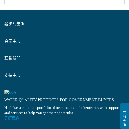
新闻与案例
会员中心
联系我们
支持中心
WATER QUALITY PRODUCTS FOR GOVERNMENT BUYERS
Hach has a complete portfolio of instruments and chemistries with support
and services to help you get the right results.
了解更多