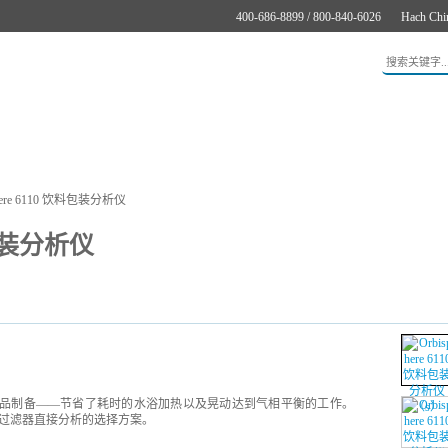
400-686-8899 / 800-840-6026
Hach Chi
应用
新闻与案例
服务支持
关于哈希
在线购买
phere 6110 饮料包装分析仪
饮料包装分析仪
仪无需进行样品制备——节省了耗时的水浴加热以及晃动达到气相平衡的工作。
为过滤器直接分析的选择方案。