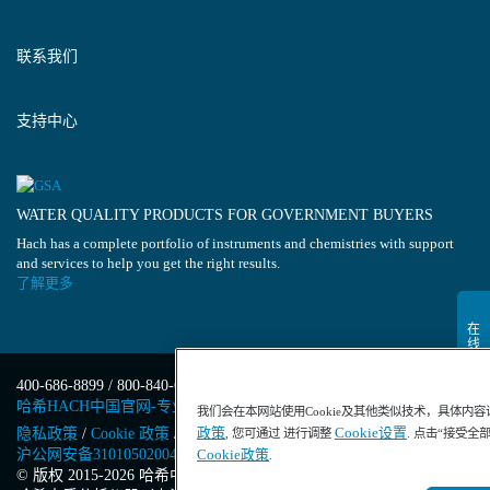
联系我们
支持中心
WATER QUALITY PRODUCTS FOR GOVERNMENT BUYERS
Hach has a complete portfolio of instruments and chemistries with support
and services to help you get the right results.
了解更多
400-686-8899 / 800-840-6026
哈希HACH中国官网-专业水质分析仪器
我们会在本网站使用Cookie及其他类似技术，具体内
政策
Cookie设置
隐私政策
/
Cookie 政策
/
Cookie 设置
/
沪ICP备13034148号-4
/
, 您可通过 进行调整
. 点击“接受全
沪公网安备31010502004971号
/
沪(浦)应急管危经许[2023]201871
Cookie政策
.
© 版权 2015-2026 哈希中国版权所有
/