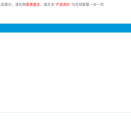
息及报价，请右侧
填表留言
，或点击"
产品询价
"与在线客服一对一沟