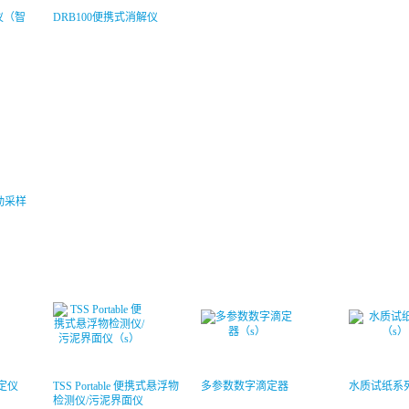
解仪（智
DRB100便携式消解仪
自动采样
测定仪
TSS Portable 便携式悬浮物
多参数数字滴定器
水质试纸系
检测仪/污泥界面仪