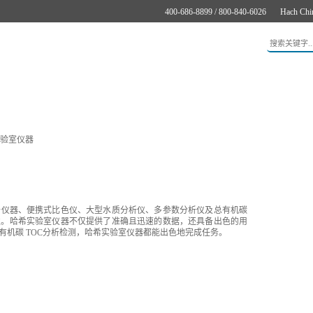
400-686-8899 / 800-840-6026
Hach Chi
应用
新闻与案例
服务支持
关于哈希
在线购买
验室仪器
析仪器、便携式比色仪、大型水质分析仪、多参数分析仪及总有机碳
性。哈希实验室仪器不仅提供了准确且迅速的数据，还具备出色的用
有机碳 TOC分析检测，哈希实验室仪器都能出色地完成任务。