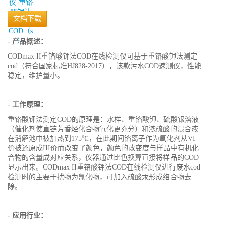
文档下载
- 产品概述：
CODmax II重铬酸钾法COD在线检测仪可基于重铬酸钾法测定
cod（符合国家标准HJ828-2017），该款污水COD速测仪，性能
稳定，维护量小。
- 工作原理：
重铬酸钾法测定COD的原理是：水样、重铬酸钾、硫酸银溶液
（催化剂使直链芳香烃化合物氧化更充分）和浓硫酸的混合液
在消解池中被加热到175℃，在此期间铬离子作为氧化剂从VI
价被还原成III价而改变了颜色，颜色的改变度与样品中有机化
合物的含量成对应关系，仪器通过比色换算直接将样品的COD
显示出来。CODmax II重铬酸钾法COD在线检测仪进行废水cod
检测时的主要干扰物为氯化物，可加入硫酸汞形成络合物去
除。
- 应用行业：