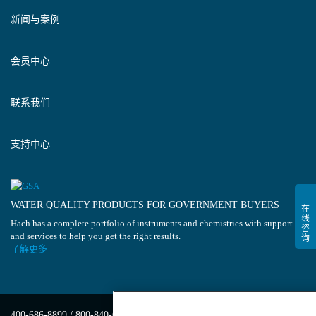
新闻与案例
会员中心
联系我们
支持中心
WATER QUALITY PRODUCTS FOR GOVERNMENT BUYERS
Hach has a complete portfolio of instruments and chemistries with support
and services to help you get the right results.
了解更多
400-686-8899 / 800-840-6026