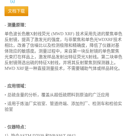
文档下载
- 测量原理：
单色波长色散X射线荧光 (MWD XRF) 技术采用先进的聚焦单色
反射镜，提高了激发光的强度，与非聚焦和单色光WDXRF技术
相比，改善了信噪比以及检测极限和精确度，降低了仪器对基
体效应的敏感度。测量过程中，来自第一块反射镜的单色聚焦
光束打在样品上，激发样品发射出特征荧光X射线。第二块单色
反射镜筛选出硫的特征X射线，并将其反射聚焦到探测器上。
MWD XRF是一种直接测量技术，不需要辅助气体或样品转化。
- 应用领域：
• 总硫含量的分析，覆盖从超低硫燃料到原油的广泛应用
• 适用于炼油厂实验室、管道终端、添加剂厂、检测车和检验实
验室
- 仪器特点：
1）符合ASTM D7039 和NB/SH/T 0842