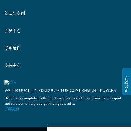
新闻与案例
会员中心
联系我们
支持中心
WATER QUALITY PRODUCTS FOR GOVERNMENT BUYERS
Hach has a complete portfolio of instruments and chemistries with support
and services to help you get the right results.
了解更多