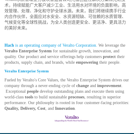
术，持续赋能广大客户减少工业、生活用水对环境的负面影响，高
效管理、处理、净化和守护全球水源。未来，我们将继续携手行业
内合作伙伴，全面应对水安全、水资源短缺、可信赖的水质管理、
气候变化等全球性挑战，为全人类创造更安全、更洁净、更具活力
的美好未来。
Hach
is an operating company of Veralto Corporation.
We leverage the
Veralto Enterprise System
for sustainable growth, innovation, and
quality. Our product and service offerings help customers
protect
their
products, supply chain, and brands, while
empowering
their people.
Veralto Enterprise System
Fueled by Veralto's Core Values, the Veralto Enterprise System drives our
company through a never-ending cycle of
change
and
improvement
.
Exceptional
people
develop outstanding plans and execute them using
world-class
tools
to build sustainable
processes
, resulting in superior
performance. Our philosophy is rooted in four customer-facing priorities:
Quality, Delivery, Cost
, and
Innovation
.