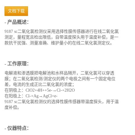
文档下载
- 产品概述：
9187 sc二氧化氯检测仪采用选择性膜传感器进行在线二氧化氯
测定，量程宽且检出限低，自带温度探头用于温度补偿，是一
款抗干扰强、测量准确、维护量小的在线二氧化氯测定仪。
- 工作原理：
电解液和渗透膜把电解池和水样品隔开，二氧化氯可以穿透
膜；在二氧化氯检测/测定仪的两个电极之间有一个固定电位
差，电流的生成正比二氧化氯的浓度；
在阴极上：ClO2+4H++5e-→Cl-+2H2O
在阳极上：Cl-+Ag→AgCl+e-
9187 sc二氧化氯检测仪的选择性膜传感器带温度探头，用于温
度补偿。
- 仪器特点：