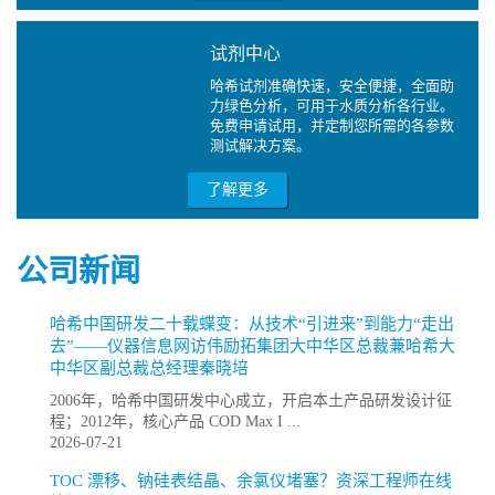
试剂中心
哈希试剂准确快速，安全便捷，全面助
力绿色分析，可用于水质分析各行业。
免费申请试用，并定制您所需的各参数
测试解决方案。
了解更多
公司新闻
哈希中国研发二十载蝶变：从技术“引进来”到能力“走出
去”——仪器信息网访伟励拓集团大中华区总裁兼哈希大
中华区副总裁总经理秦晓培
2006年，哈希中国研发中心成立，开启本土产品研发设计征
程；2012年，核心产品 COD Max I ...
2026-07-21
TOC 漂移、钠硅表结晶、余氯仪堵塞？资深工程师在线