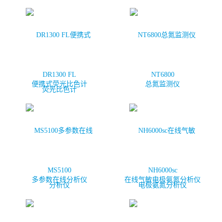
DR1300 FL
NT6800
便携式荧光比色计
总氮监测仪
哈
希
H
MS5100
NH6000sc
A
多参数在线分析仪
在线气敏电极氨氮分析仪
C
H