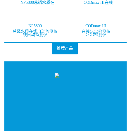
中
国
官
方
NP5800
CODmax III
总磷水质在线自动监测仪
在线COD检测仪
网
站
推荐产品
：
哈
希
水
质
检
测
仪