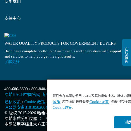
联系我们
支持中心
WATER QUALITY PRODUCTS FOR GOVERNMENT BUYERS
Hach has a complete portfolio of instruments and chemistries with support
and services to help you get the right results.
了解更多
400-686-8899 / 800-840-6026
哈希HACH中国官网-专业水质分析仪器
我们会在本网站使用Cookie及其他类似技术，具体内
政策
Cookie设置
隐私政策
/
Cookie 政策
/
Cookie 设置
/
沪ICP备13034148号-4
/
, 您可通过 进行调整
. 点击“接受全
沪公网安备31010502004971号
/
沪(浦)应急管危经许[2023]201871
Cookie政策
.
© 版权 2015-2026 哈希中国版权所有
/
哈希水质分析仪器（上海）有限公司
/
接受
本网站用字经北大方正电子有限公司授权许可