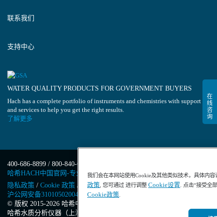
联系我们
支持中心
WATER QUALITY PRODUCTS FOR GOVERNMENT BUYERS
Hach has a complete portfolio of instruments and chemistries with support
and services to help you get the right results.
了解更多
400-686-8899 / 800-840-6026
哈希HACH中国官网-专业水质分析仪器
我们会在本网站使用Cookie及其他类似技术，具体内
政策
Cookie设置
隐私政策
/
Cookie 政策
/
Cookie 设置
/
沪ICP备13034148号-4
/
, 您可通过 进行调整
. 点击“接受全
沪公网安备31010502004971号
/
沪(浦)应急管危经许[2023]201871
Cookie政策
.
© 版权 2015-2026 哈希中国版权所有
/
哈希水质分析仪器（上海）有限公司
/