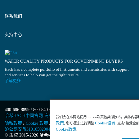
联系我们
支持中心
WATER QUALITY PRODUCTS FOR GOVERNMENT BUYERS
Hach has a complete portfolio of instruments and chemistries with support
and services to help you get the right results.
了解更多
400-686-8899 / 800-840-6026
哈希HACH中国官网-专业水质分析仪器
我们会在本网站使用Cookie及其他类似技术，具体内
政策
Cookie设置
隐私政策
/
Cookie 政策
/
Cookie 设置
/
沪ICP备13034148号-4
/
, 您可通过 进行调整
. 点击“接受全
沪公网安备31010502004971号
/
沪(浦)应急管危经许[2023]201871
Cookie政策
.
© 版权 2015-2026 哈希中国版权所有
/