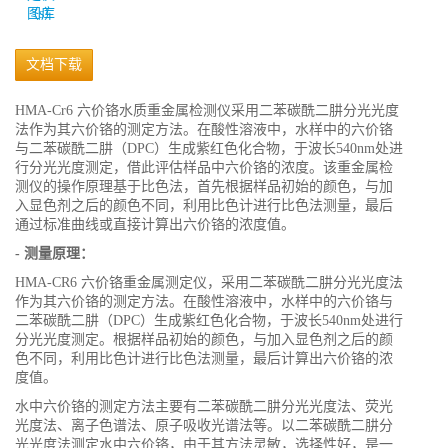
图库
文档下载
HMA-Cr6 六价铬水质重金属检测仪采用二苯碳酰二肼分光光度
法作为其六价铬的测定方法。在酸性溶液中，水样中的六价铬
与二苯碳酰二肼（DPC）生成紫红色化合物，于波长540nm处进
行分光光度测定，借此评估样品中六价铬的浓度。该重金属检
测仪的操作原理基于比色法，首先根据样品初始的颜色，与加
入显色剂之后的颜色不同，利用比色计进行比色法测量，最后
通过标准曲线或直接计算出六价铬的浓度值。
- 测量原理：
HMA-CR6 六价铬重金属测定仪，采用二苯碳酰二肼分光光度法
作为其六价铬的测定方法。在酸性溶液中，水样中的六价铬与
二苯碳酰二肼（DPC）生成紫红色化合物，于波长540nm处进行
分光光度测定。根据样品初始的颜色，与加入显色剂之后的颜
色不同，利用比色计进行比色法测量，最后计算出六价铬的浓
度值。
水中六价铬的测定方法主要有二苯碳酰二肼分光光度法、荧光
光度法、离子色谱法、原子吸收光谱法等。以二苯碳酰二肼分
光光度法测定水中六价铬，由于其方法灵敏，选择性好，是一