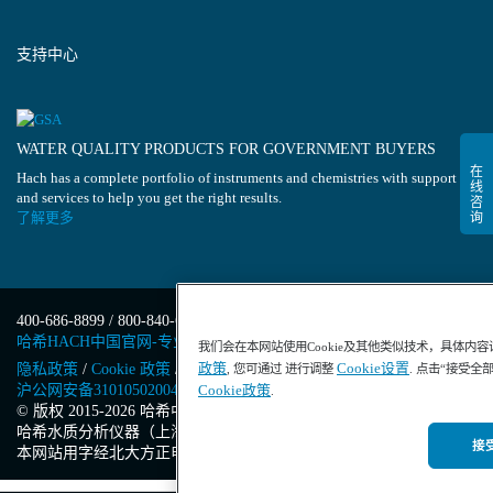
支持中心
WATER QUALITY PRODUCTS FOR GOVERNMENT BUYERS
Hach has a complete portfolio of instruments and chemistries with support
and services to help you get the right results.
了解更多
400-686-8899 / 800-840-6026
哈希HACH中国官网-专业水质分析仪器
我们会在本网站使用Cookie及其他类似技术，具体内
政策
Cookie设置
隐私政策
/
Cookie 政策
/
Cookie 设置
/
沪ICP备13034148号-4
/
, 您可通过 进行调整
. 点击“接受全
沪公网安备31010502004971号
/
沪(浦)应急管危经许[2023]201871
Cookie政策
.
© 版权 2015-2026 哈希中国版权所有
/
哈希水质分析仪器（上海）有限公司
/
接受
本网站用字经北大方正电子有限公司授权许可