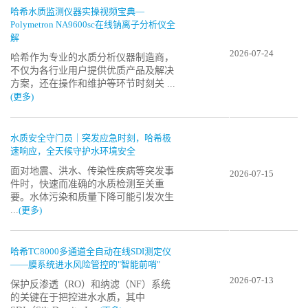
哈希水质监测仪器实操视频宝典—
Polymetron NA9600sc在线钠离子分析仪全
解
2026-07-24
哈希作为专业的水质分析仪器制造商，
不仅为各行业用户提供优质产品及解决
方案，还在操作和维护等环节时刻关 ...
(更多)
水质安全守门员｜突发应急时刻，哈希极
速响应，全天候守护水环境安全
面对地震、洪水、传染性疾病等突发事
2026-07-15
件时，快速而准确的水质检测至关重
要。水体污染和质量下降可能引发次生
...
(更多)
哈希TC8000多通道全自动在线SDI测定仪
——膜系统进水风险管控的"智能前哨"
2026-07-13
保护反渗透（RO）和纳滤（NF）系统
的关键在于把控进水水质，其中