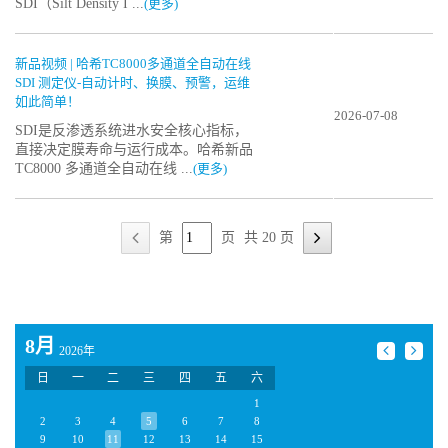
SDI（Silt Density I ...
(更多)
新品视频 | 哈希TC8000多通道全自动在线
SDI 测定仪-自动计时、换膜、预警，运维
如此简单！
2026-07-08
SDI是反渗透系统进水安全核心指标，
直接决定膜寿命与运行成本。哈希新品
TC8000 多通道全自动在线 ...
(更多)
第
页
共 20 页
8月
2026年
日
一
二
三
四
五
六
1
2
3
4
5
6
7
8
9
10
11
12
13
14
15