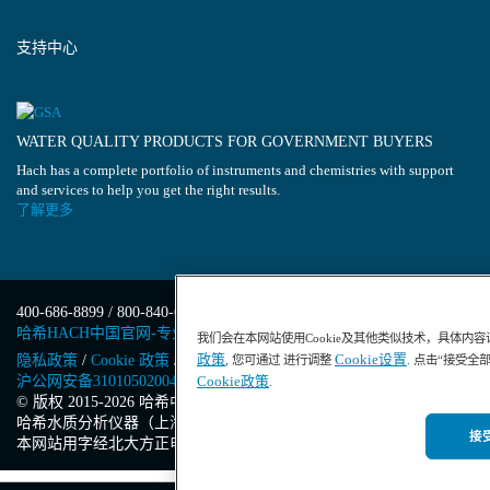
支持中心
WATER QUALITY PRODUCTS FOR GOVERNMENT BUYERS
Hach has a complete portfolio of instruments and chemistries with support
and services to help you get the right results.
了解更多
400-686-8899 / 800-840-6026
哈希HACH中国官网-专业水质分析仪器
我们会在本网站使用Cookie及其他类似技术，具体内
政策
Cookie设置
隐私政策
/
Cookie 政策
/
Cookie 设置
/
沪ICP备13034148号-4
/
, 您可通过 进行调整
. 点击“接受全
沪公网安备31010502004971号
/
沪(浦)应急管危经许[2023]201871
Cookie政策
.
© 版权 2015-2026 哈希中国版权所有
/
哈希水质分析仪器（上海）有限公司
/
接受
本网站用字经北大方正电子有限公司授权许可