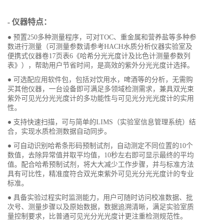
- 仪器特点：
● 预置250多种测量程序，可对TOC、重金属和营养盐等多种参
数进行测量（可测量参数请参考HACH水质分析仪器实验室及
便携式仪器卷17页表6《哈希分光光度计及比色计测量参数列
表》），帮助用户节省时间，是高效的紫外分光光度计选择。
● 可选配应用软件包，包括对饮用水，啤酒等的分析，无需购
买其他仪器，一台设备即可满足多领域检测需求，兼具双光束
紫外可见光分光光度计的多功能性与可见光分光光度计的实用
性。
● 支持快速扫描，可与简单的LIMS（实验室信息管理系统）结
合，实现水质检测数据自动同步。
● 可自动识别哈希条形码预制试剂，自动测定不同位置的10个
数值，去除异常值并取平均值，10秒左右即可显示最终的平均
值。配合哈希预制试剂，将大大减少工作步骤，并与标准方法
具有可比性，精准度符合双光束紫外可见光分光光度计的专业
标准。
● 具备实验过程实时监测能力，用户可随时访问校准数据、批
次号、测量步骤以及原始数据，数据追溯清晰，满足实验室质
量控制要求，比普通可见光分光光度计更注重检测规范性。