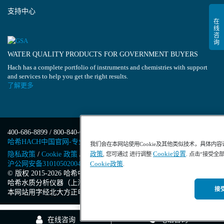
支持中心
WATER QUALITY PRODUCTS FOR GOVERNMENT BUYERS
Hach has a complete portfolio of instruments and chemistries with support
and services to help you get the right results.
了解更多
400-686-8899 / 800-840-6026
哈希HACH中国官网-专业水质分析仪器
我们会在本网站使用Cookie及其他类似技术，具体内
政策
Cookie设置
隐私政策
/
Cookie 政策
/
Cookie 设置
/
沪ICP备13034148号-4
/
, 您可通过 进行调整
. 点击“接受全
沪公网安备31010502004971号
/
沪(浦)应急管危经许[2023]201871
Cookie政策
.
© 版权 2015-2026 哈希中国版权所有
/
哈希水质分析仪器（上海）有限公司
/
接受
本网站用字经北大方正电子有限公司授权许可
在线咨询
电话咨询