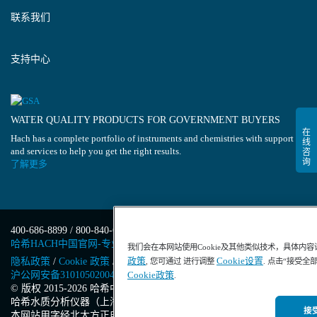
联系我们
支持中心
WATER QUALITY PRODUCTS FOR GOVERNMENT BUYERS
Hach has a complete portfolio of instruments and chemistries with support
and services to help you get the right results.
了解更多
400-686-8899 / 800-840-6026
哈希HACH中国官网-专业水质分析仪器
我们会在本网站使用Cookie及其他类似技术，具体内
政策
Cookie设置
隐私政策
/
Cookie 政策
/
Cookie 设置
/
沪ICP备13034148号-4
/
, 您可通过 进行调整
. 点击“接受全
Cookie政策
沪公网安备31010502004971号
/
沪(浦)应急管危经许[2023]201871
.
© 版权 2015-2026 哈希中国版权所有
/
哈希水质分析仪器（上海）有限公司
/
接受
本网站用字经北大方正电子有限公司授权许可