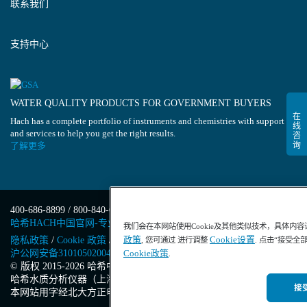
联系我们
支持中心
WATER QUALITY PRODUCTS FOR GOVERNMENT BUYERS
Hach has a complete portfolio of instruments and chemistries with support
and services to help you get the right results.
了解更多
400-686-8899 / 800-840-6026
哈希HACH中国官网-专业水质分析仪器
我们会在本网站使用Cookie及其他类似技术，具体内
政策
Cookie设置
隐私政策
/
Cookie 政策
/
Cookie 设置
/
沪ICP备13034148号-4
/
, 您可通过 进行调整
. 点击“接受全
Cookie政策
沪公网安备31010502004971号
/
沪(浦)应急管危经许[2023]201871
.
© 版权 2015-2026 哈希中国版权所有
/
哈希水质分析仪器（上海）有限公司
/
接受
本网站用字经北大方正电子有限公司授权许可