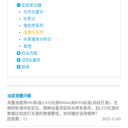
实验室仪器
分光光度计
比色计
电化学系列
浊度仪系列
水质毒性分析仪
其他
行业方案
试剂&备件
其他
浊度测量问题
测量浊度用ISO标准(LED光源860nm)和EPA标准(钨丝灯源)，在
相同标液中标定后，两种设备测实际水样有差异，且LED光源的
数据比钨丝灯光源的数据要低，如何确定该用哪种？
回答数：13
2025-12-05