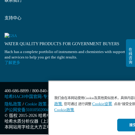
联系我们
支持中心
WATER QUALITY PRODUCTS FOR GOVERNMENT BUYERS
Hach has a complete portfolio of instruments and chemistries with support
and services to help you get the right results.
了解更多
400-686-8899 / 800-840-6026
哈希HACH中国官网-专业水质分析仪器
我们会在本网站使用Cookie及其他类似技术，具体内
政策
Cookie设置
隐私政策
/
Cookie 政策
/
Cookie 设置
/
沪ICP备13034148号-4
/
, 您可通过 进行调整
. 点击“接受全
Cookie政策
沪公网安备31010502004971号
/
沪(浦)应急管危经许[2023]201871
.
© 版权 2015-2026 哈希中国版权所有
/
哈希水质分析仪器（上海）有限公司
/
接受
本网站用字经北大方正电子有限公司授权许可