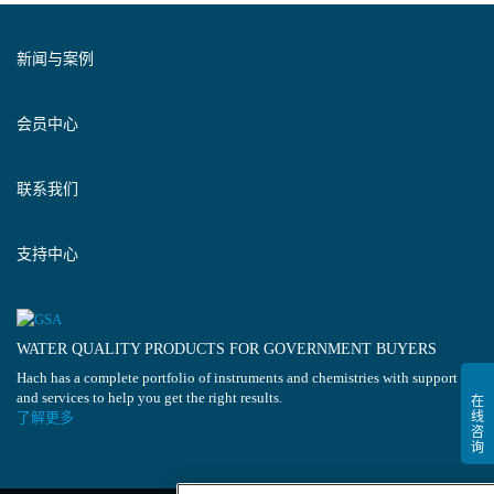
新闻与案例
会员中心
联系我们
支持中心
WATER QUALITY PRODUCTS FOR GOVERNMENT BUYERS
Hach has a complete portfolio of instruments and chemistries with support
and services to help you get the right results.
了解更多