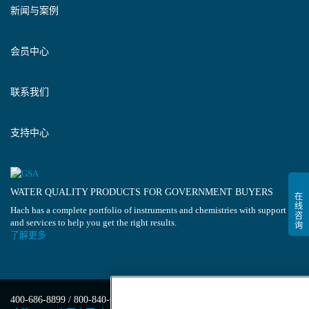
新闻与案例
会员中心
联系我们
支持中心
WATER QUALITY PRODUCTS FOR GOVERNMENT BUYERS
Hach has a complete portfolio of instruments and chemistries with support
and services to help you get the right results.
了解更多
400-686-8899 / 800-840-6026