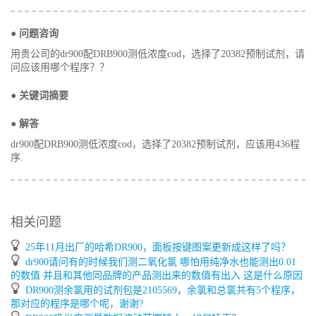
● 问题咨询
用贵公司的dr900配DRB900测低浓度cod，选择了20382预制试剂，请
问应该用哪个程序？？
● 关键词摘要
● 解答
dr900配DRB900测低浓度cod，选择了20382预制试剂，应该用436程
序.
相关问题
25年11月出厂的哈希DR900，面板按键图案更新成这样了吗？
dr900请问有的时候我们测二氧化氯 哪怕用纯净水也能测出0.01
的数值 并且和其他同品牌的产品测出来的数值有出入 这是什么原因
DR900测余氯用的试剂包是2105569，余氯和总氯共有5个程序，
那对应的程序是哪个呢，谢谢?