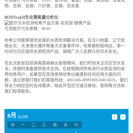
可测医疗污水参数：COD、悬浮物、氨氮、色度、挥发酚、总氰化
物、总汞、总铬、六价铬、总银、总余氯
BODTrakII生化需氧量分析仪
可测医疗污水参数：BOD
哈希公司能够提供全面的水质检测解决方案。在汶川地震、辽宁抚
顺水灾、天津港大爆炸等重大灾害事件中，哈希都积极响应，第一
时间为灾区提供水质检测产品，保障广大人民群众的饮水安全。
在此次新型冠状病毒感染肺炎疫情期间，我们时刻关注灾区饮水安
全，并随时准备提供技术支持。在疫情期间所有进行水质监测的各
界哈希用户，如果您在现场使用哈希仪器遇到任何应用方面的问
题，请立即拨打我们的客服热线：400-686-8899/800-840-6026，我们
将全力响应您的支持需求，除此外您还可通过微信、官网等方式和
我们取得联系。
8月
2026年
日
一
二
三
四
五
六
1