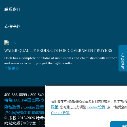
联系我们
支持中心
WATER QUALITY PRODUCTS FOR GOVERNMENT BUYERS
Hach has a complete portfolio of instruments and chemistries with support
and services to help you get the right results.
了解更多
400-686-8899 / 800-840-6026
哈希HACH中国官网-专业水质分析仪器
我们会在本网站使用Cookie及其他类似技术，具体内
政策
Cookie设置
隐私政策
/
Cookie 政策
/
Cookie 设置
/
沪ICP备13034148号-4
/
, 您可通过 进行调整
. 点击“接受全
沪公网安备31010502004971号
/
沪(浦)应急管危经许[2023]201871
Cookie政策
.
© 版权 2015-2026 哈希中国版权所有
/
哈希水质分析仪器（上海）有限公司
/