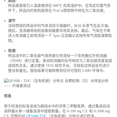
燃烧
样品被直接引入温度维持在 680℃ 的高温炉中。在恒定的载气条
件下，样品内的有机碳将在 ProCat燃烧管中转化为二氧化碳。
调节
当经燃烧的样品中的气体流经冷凝器时，水分/水蒸气在此冷凝。
随后，洗涤器将吸附卤素和酸雾并将其去除。最后，气体在不断
进入检测器之前将流经一个 5µm 过滤器以去除所有气溶胶或颗粒
物。
检测
样品流中的二氧化碳气体将被引导流经一个非色散红外检测器
（NDIR）进行定量。来自检测器的信号响应与二氧化碳浓度直接
成线性关系。通过使用 TEIS 软件平台，可轻松对样品信号进行
整合和量化。报告结果可被转移到任何可用的 LIMS 环境中。
校准
用于校准的标准溶液为超纯水中的邻苯二甲酸氢钾，通过集成自动
进样器从单一储备溶液中提取制备。在 0-100 mg C/L 和 0-1000 mg
C/L 范围内对
QP1680-TOC
（总有机碳）分析仪进行校准。