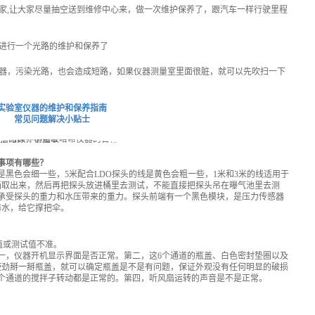
家,让大家尽量抽空送到维修中心来，做一次维护保养了，跟汽车一样行驶里程
进行一个光路的维护和保养了
器，污染光路，也会造成短路，如果仪器测量室里面很脏，就可以先吹扫一下
实验室仪器的维护和保养指南
常见问题解决小贴士
事项有哪些？
线是黑色会细一些，5米配合LDO探头的线是黄色会粗一些，1米和3米的线适用于
桶取出来，然后再把探头放进桶里去测试，不能直接把探头吊在曝气池里去测
承受探头的重力和水压带来的重力。探头前端有一个黑色模块，是压力传感器
防水，给它撑把伞。
值或测试值不准。
一，仪器开机显示界面是否正常。第二，这6个通道的瓶盖、白色密封垫圈以及
使劲掰一掰瓶盖，就可以确定瓶盖是不是有问题，保证外观没有任何明显的破损
个通道的搅拌子转动都是正常的。第四，听风扇运转的声音是不是正常。