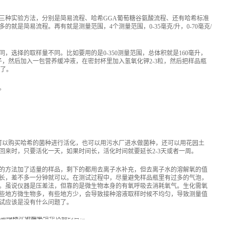
三种实验方法，分别是简易流程、哈希GGA葡萄糖谷氨酸流程、还有哈希标准
就是简易流程。再有就是测量范围，4个测量范围，0-35毫克/升，0-70毫克/
，选择的取样量不同。比如要用的是0-350测量范围，总体积就是160毫升，
子，然后加入一包营养缓冲液，在密封杯里加入氢氧化钾2-3粒，然后把样品瓶
程了。
。
，可以购买哈希的菌种进行活化，也可以用污水厂进水做菌种，还可以用花园土
回来时，只要活化一天，如果时间长，活化时间就要延长2-3天或者一周。
的方法加了适量的样品，剩下的都用去离子水补充，但去离子水的溶解氧的值
长，差不多一分钟就可以。在测试过程中，尽量避免样品瓶里有过多的气泡，
。虽说仪器是压差法，但靠的是微生物本身的有氧呼吸去消耗氧气。生化需氧
些地方微生物多，有些地方少，会导致接种溶液取样时候不均匀，导致测量值
试应该是没有什么问题了。