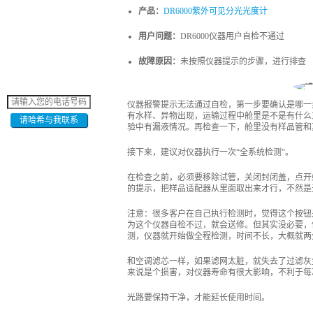
产品：
DR6000紫外可见分光光度计
用户问题：
DR6000仪器用户自检不通过
故障原因：
未按照仪器提示的步骤，进行排查
仪器报警提示无法通过自检，第一步要确认是哪一
有水样、异物出现，运输过程中舱里是不是有什么
请哈希与我联系
验中有漏液情况。再检查一下，舱里没有样品管和
接下来，建议对仪器执行一次“全系统检测”。
在检查之前，必须要移除试管，关闭封闭盖，点开
的提示，把样品适配器从里面取出来才行，不然是
注意：很多客户在自己执行检测时，觉得这个按钮
为这个仪器自检不过，就会送修。但其实没必要，
测，仪器就开始做全程检测，时间不长，大概就两
和空调滤芯一样，如果滤网太脏，就失去了过滤灰
来说是个损害，对仪器寿命有很大影响，不利于每
光路要保持干净，才能延长使用时间。