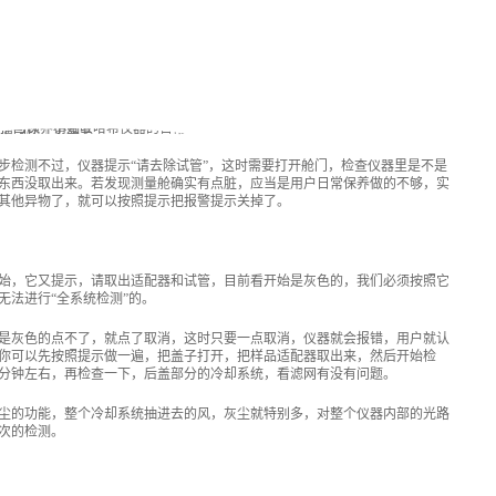
步检测不过，仪器提示“请去除试管”，这时需要打开舱门，检查仪器里是不是
东西没取出来。若发现测量舱确实有点脏，应当是用户日常保养做的不够，实
其他异物了，就可以按照提示把报警提示关掉了。
始，它又提示，请取出适配器和试管，目前看开始是灰色的，我们必须按照它
无法进行“全系统检测”的。
是灰色的点不了，就点了取消，这时只要一点取消，仪器就会报错，用户就认
你可以先按照提示做一遍，把盖子打开，把样品适配器取出来，然后开始检
分钟左右，再检查一下，后盖部分的冷却系统，看滤网有没有问题。
尘的功能，整个冷却系统抽进去的风，灰尘就特别多，对整个仪器内部的光路
次的检测。