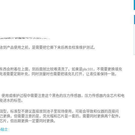
收到产品使用之前，是需要把它撕下来后再去校准维护测试。
西会附着在上面，到后面就比较难清洗了。如果是phc101，不需要更换填充
的填充液需要定期补充，同时测量时也需要把填充孔打开，让液位差保持一致。
时，使用或维护过程中需要注意这个黑色的压力传感器，压力传感器内含芯片和电
能进水的标签。
固型，标准型不建议直接放到池子里现场使用，可能会导致和仪器的连接问
己更换，但需要注意的是，荧光帽和芯片是一套的，需要同时更换两个配件。
芯片，但后期更换一定要同时更换。