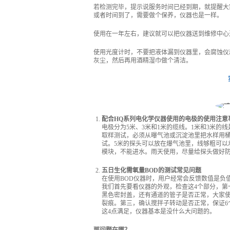
若检测完毕，提示说服务时间已经到期，就提醒大
或者时间到了，需要做个保养，仪器也是一样。
使用在一年左右，建议就可以把仪器送到维修中心
使用光度计时，不要把液体漏到仪器里，会腐蚀仪
灰尘，然后再用酒精湿巾做个清洁。
配合HQ系列电化学仪器使用的电极的使用注意
电极分为5米、3米和1米的缆线。1米和3米的
取样测试，必须从曝气池或沉淀池里把水样用
试。5米的探头可以放在爆气池里，线够粗可以
模块，不能进水。雨天使用，尽量给探头做好
五日生化需氧量BOD的测试常见问题
在使用BOD仪器时，用户经常会反馈数值是负
我们首先要看仪器的外观，检查这4个部分，第
黑色密封盖，还有通道的管子是否正常，大家
裂痕。第三，确认搅拌子转动是否正常，保证6
这4点满足，仪器基本是没什么大问题的。