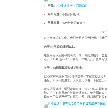
产品：
HQ多通道电化学测试仪
用户问题：
不能识别标液
故障原因：
黄色胶带没有撕掉
在产品运输的途中，我们会粘贴黄色胶带。当我们
关于pH电极的维护贴士：
电极用完以后要尽快清洗干净，否则油脂等一些脏东
液，但如果是phc301，会有一个填充孔，里面
关于LDO溶解氧探头维护贴士：
LDO溶解氧探头与HQ便携式电化学仪器相连接
路板，所以不能进水，大家也可以看一下仪器上不
荧光帽是耗材，需要定期更换。探头分标准型和坚
题，这个问题是用户经常会遇到的。荧光帽可以自
现在出厂数据已经写在探头内部，所以出厂时没有