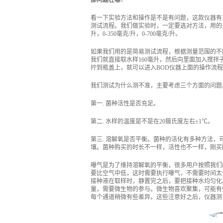
那问题在哪？
看一下实验方法和操作是不是有问题，这款仪器有
测试流程。我们做实验时，一定要选对方法，用的多的
升，0-350毫克/升，0-700毫克/升。
如果我们用的是简易测试流程，根据测量范围的不同
我们就直接取水样160毫升，然后向里面加入搅拌
拧到瓶盖上，就可以进入BOD仪器上面的操作流
我们测试为什么测不准，主要考虑三个方面的问题
第一. 菌种活性是否充足。
第二. 水样的温度是不是在20摄氏度左右±1℃。
第三. 溶解氧是否平衡。菌种的活化有多种方法
壤。菌种购买的时长不一样，活性也不一样，刚买
曝气是为了维持溶解氧的平衡，很多用户按照我们
要比空气中低，这时需要执行曝气，不需要时间太
接种液在取样时，静置完之后，要把接种水均匀化
量，需要微生物的参与。微生物喜欢聚集，可能有
每个通道稍微有些差异。这些注意好之后，仪器测