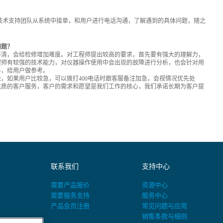
技术支持团队从系统中接单，和用户进行电话沟通，了解遇到的具体问题，随之
问题？
不清，会给检修增加难度。对工程师提出较高的要求，首先要有强大的理解力，
程师有较强的技术能力，对仪器操作使用中会出现的故障进行分析，也会针对用
料，给用户做参考。
决，如果用户比较急，可以拨打400电话时跟客服备注加急，会视情况优先处
优质的客户服务，客户的需求和愿望是我们工作的核心，我们承诺长期为客户提
联系我们
支持中心
需要产品报价
资源中心
需要服务支持
服务中心
产品会员注册
常见问题与应用
销售条款与细则