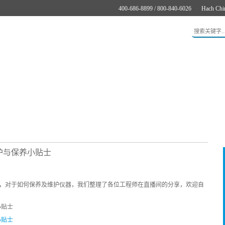
400-686-8899 / 800-840-6026
Hach Chi
应用
新闻与案例
服务支持
关于哈希
在线购买
护与保养小贴士
，对于如何保养及维护仪器，我们整理了各位工程师在直播间的分享，欢迎自