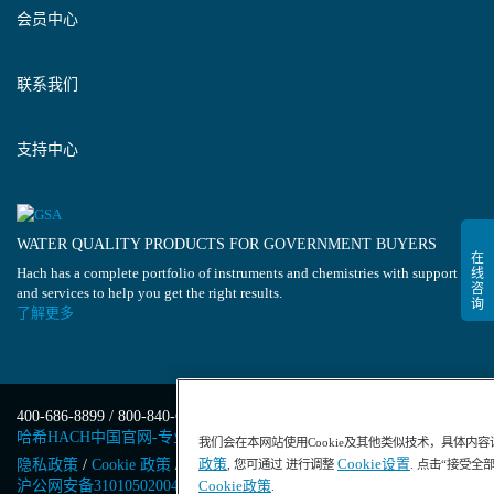
会员中心
联系我们
支持中心
WATER QUALITY PRODUCTS FOR GOVERNMENT BUYERS
Hach has a complete portfolio of instruments and chemistries with support
and services to help you get the right results.
了解更多
400-686-8899 / 800-840-6026
哈希HACH中国官网-专业水质分析仪器
我们会在本网站使用Cookie及其他类似技术，具体内
政策
Cookie设置
隐私政策
/
Cookie 政策
/
Cookie 设置
/
沪ICP备13034148号-4
/
, 您可通过 进行调整
. 点击“接受全
沪公网安备31010502004971号
/
沪(浦)应急管危经许[2023]201871
Cookie政策
.