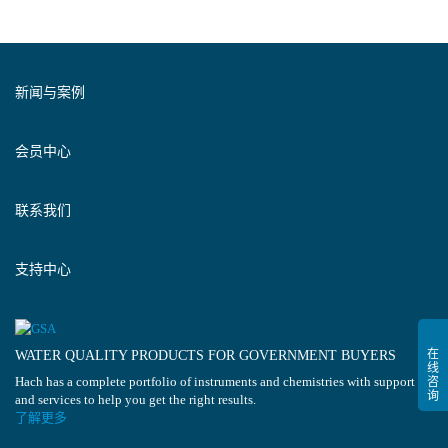
新闻与案例
会员中心
联系我们
支持中心
WATER QUALITY PRODUCTS FOR GOVERNMENT BUYERS
Hach has a complete portfolio of instruments and chemistries with support
and services to help you get the right results.
了解更多