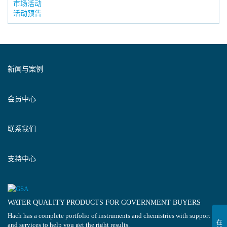
市场活动
活动预告
新闻与案例
会员中心
联系我们
支持中心
WATER QUALITY PRODUCTS FOR GOVERNMENT BUYERS
Hach has a complete portfolio of instruments and chemistries with support
and services to help you get the right results.