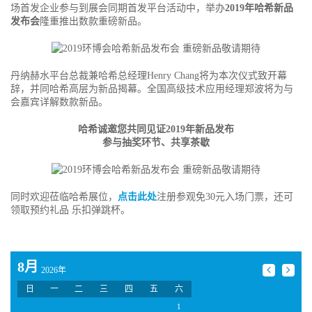
场首发企业参与到展会同期首发平台活动中，举办
2019年哈希新品
发布会
隆重推出数款重磅新品。
丹纳赫水平台总裁兼哈希总经理Henry Chang将为本次仪式致开幕
辞，并同哈希高层为新品揭幕。全国高级技术应用经理郑波将为与
会嘉宾详解数款新品。
哈希诚邀您共同见证2019年新品发布
参与抽奖环节、共享茶歇
同时欢迎莅临哈希展位，
点击此处
注册参观免30元入场门票，还可
领取预约礼品 乐扣弹跳杯。
8月
2026年
日
一
二
三
四
五
六
1