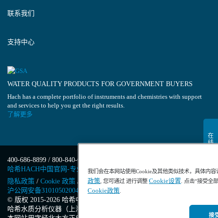
联系我们
支持中心
WATER QUALITY PRODUCTS FOR GOVERNMENT BUYERS
Hach has a complete portfolio of instruments and chemistries with support
and services to help you get the right results.
了解更多
400-686-8899 / 800-840-6026
哈希HACH中国官网-专业水质分析仪器
我们会在本网站使用Cookie及其他类似技术，具体内
政策
Cookie设置
隐私政策
/
Cookie 政策
/
Cookie 设置
/
沪ICP备13034148号-4
/
, 您可通过 进行调整
. 点击“接受全
沪公网安备31010502004971号
/
沪(浦)应急管危经许[2023]201871
Cookie政策
.
© 版权 2015-2026 哈希中国版权所有
/
哈希水质分析仪器（上海）有限公司
/
接受