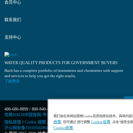
会员中心
联系我们
支持中心
WATER QUALITY PRODUCTS FOR GOVERNMENT BUYERS
Hach has a complete portfolio of instruments and chemistries with support
and services to help you get the right results.
了解更多
400-686-8899 / 800-840-6026
哈希HACH中国官网-专业水质分析仪器
我们会在本网站使用Cookie及其他类似技术，具体内
政策
Cookie设置
隐私政策
/
Cookie 政策
/
Cookie 设置
/
沪ICP备13034148号-4
/
, 您可通过 进行调整
. 点击“接受全
沪公网安备31010502004971号
/
沪(浦)应急管危经许[2023]201871
Cookie政策
.