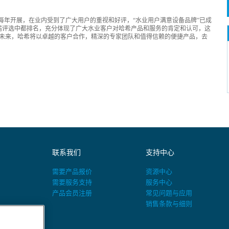
持续每年开展，在业内受到了广大用户的重视和好评，“水业用户满意设备品牌”已成
届评选中都排名，充分体现了广大水业客户对哈希产品和服务的肯定和认可，这
未来，哈希将以卓越的客户合作，精深的专家团队和值得信赖的便捷产品，去
联系我们
支持中心
需要产品报价
资源中心
需要服务支持
服务中心
产品会员注册
常见问题与应用
销售条款与细则