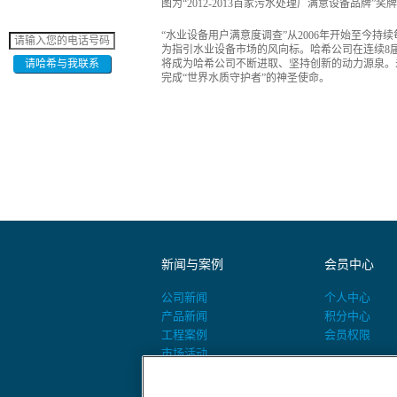
图为“2012-2013百家污水处理厂满意设备品牌”奖牌
“水业设备用户满意度调查”从2006年开始至今
为指引水业设备市场的风向标。哈希公司在连续8
请哈希与我联系
将成为哈希公司不断进取、坚持创新的动力源泉。
完成“世界水质守护者”的神圣使命。
新闻与案例
会员中心
公司新闻
个人中心
产品新闻
积分中心
工程案例
会员权限
市场活动
活动预告