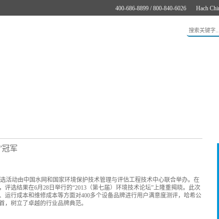
400-686-8899 / 800-840-6026
Hach Chi
应用
新闻与案例
服务支持
关于哈希
在线购买
”冠军
调查”评选活动由中国水网和国家环境保护技术管理与评估工程技术中心联合举办。在
选结果在6月28日举行的“2013（第七届）环境技术论坛”上隆重揭晓。此次
、运行成本和维修成本等方面对400多个设备品牌进行用户满意度测评，哈希公
首，树立了卓越的行业品牌典范。