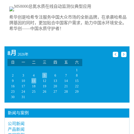
希华创是哈希专注服务中国大众市场的全新品牌，在承袭哈希品
牌基因的同时，更加贴合中国客户需求，助力中国水环境安全。
希华创——中国水质守护者！
8月
2026年
日
一
二
三
四
五
六
1
2
3
4
5
6
7
8
9
10
11
12
13
14
15
16
17
18
19
20
21
22
23
24
25
26
27
28
29
30
31
新闻与案例
公司新闻
产品新闻