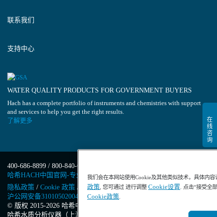
联系我们
支持中心
WATER QUALITY PRODUCTS FOR GOVERNMENT BUYERS
Hach has a complete portfolio of instruments and chemistries with support
and services to help you get the right results.
了解更多
400-686-8899 / 800-840-6026
哈希HACH中国官网-专业水质分析仪器
我们会在本网站使用Cookie及其他类似技术，具体内
政策
Cookie设置
隐私政策
/
Cookie 政策
/
Cookie 设置
/
沪ICP备13034148号-4
/
, 您可通过 进行调整
. 点击“接受全
沪公网安备31010502004971号
/
沪(浦)应急管危经许[2023]201871
Cookie政策
.
© 版权 2015-2026 哈希中国版权所有
/
哈希水质分析仪器（上海）有限公司
/