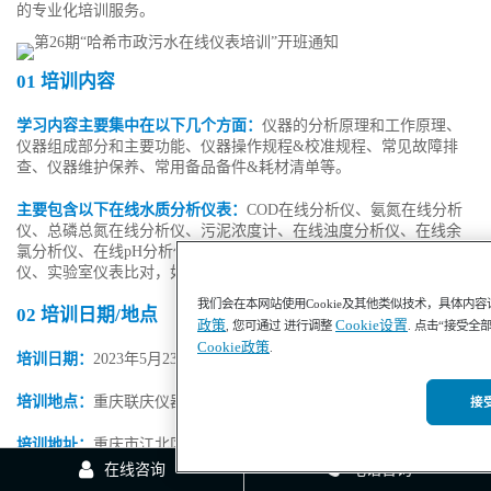
的专业化培训服务。
01 培训内容
学习内容主要集中在以下几个方面：
仪器的分析原理和工作原理、
仪器组成部分和主要功能、仪器操作规程&校准规程、常见故障排
查、仪器维护保养、常用备品备件&耗材清单等。
主要包含以下在线水质分析仪表：
COD在线分析仪、氨氮在线分析
仪、总磷总氮在线分析仪、污泥浓度计、在线浊度分析仪、在线余
氯分析仪、在线pH分析仪、在线溶解氧分析仪、在线电导率分析
仪、实验室仪表比对，如浊度、氨氮、COD的比对等。
我们会在本网站使用Cookie及其他类似技术，具体内
02 培训日期/地点
政策
Cookie设置
, 您可通过 进行调整
. 点击“接受全
Cookie政策
.
培训日期：
2023年5月23-25日， 9:00-16:00
培训地点：
重庆联庆仪器仪表有限公司
接受
培训地址：
重庆市江北区寸滩曙光工业园E区F-9
在线咨询
电话咨询
2023 可报名课程安排