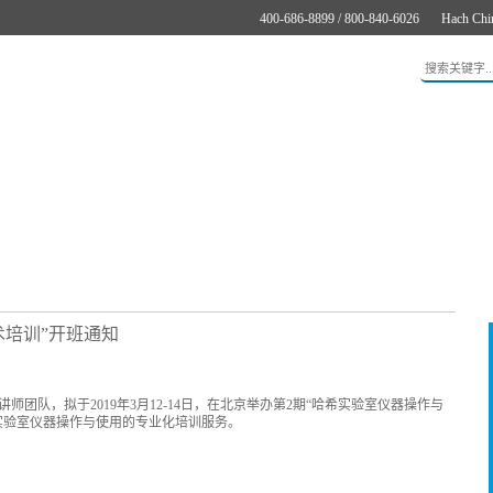
400-686-8899 / 800-840-6026
Hach Chi
应用
新闻与案例
服务支持
关于哈希
在线购买
术培训”开班通知
团队，拟于2019年3月12-14日，在北京举办第2期“哈希实验室仪器操作与
实验室仪器操作与使用的专业化培训服务。