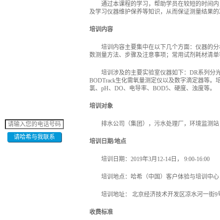
通过本课程的学习，帮助学员在较短的时间内
及学习仪器维护保养等知识，从而保证测量结果的
培训内容
培训内容主要集中在以下几个方面：仪器的分
数测量方法、步骤及注意事项；常用试剂耗材清单
培训涉及的主要实验室仪器如下：DR系列分光
BODTrack生化需氧量测定仪以及数字滴定器等。
氯、pH、DO、电导率、BOD5、硬度、浊度等。
培训对象
排水公司（集团），污水处理厂，环境监测站
请哈希与我联系
培训日期/地点
培训日期：2019年3月12-14日， 9:00-16:00
培训地点：哈希（中国）客户体验与培训中心
培训地址： 北京经济技术开发区凉水河一街9
收费标准