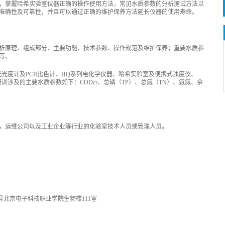
，掌握哈希实验室仪器正确的操作使用方法，常见水质参数的分析测试方法以
准确性及可靠性，并且可以通过正确的维护保养方法延长仪器的使用寿命。
析原理、组成部分、主要功能、技术参数、操作规范及维护保养；重要水质参
等。
光度计及PCII比色计、HQ系列电化学仪器、哈希实验室及便携式浊度仪、
培训涉及的主要水质参数如下：CODcr、总磷（TP）、总氮（TN）、氨氮、余
，运维公司以及工业企业等行业的化验室技术人员或管理人员。
号北京电子科技职业学院生物楼111室