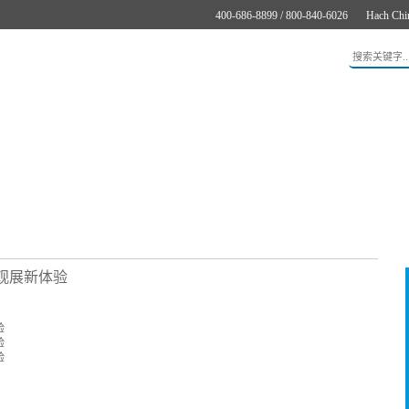
400-686-8899 / 800-840-6026
Hach Chi
应用
新闻与案例
服务支持
关于哈希
在线购买
观展新体验